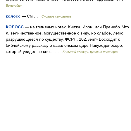
Википедия
колосс
— См …
Словарь синонимов
КОЛОСС
— на глиняных ногах. Книжн. Ирон. или Пренебр. Что
л. величественное, могущественное с виду, но слабое, легко
разрушающееся по существу. ФСРЯ, 202. /em> Восходит к
библейскому рассказу о вавилонском царе Навуходоносоре,
который увидел во сне… …
Большой словарь русских поговорок