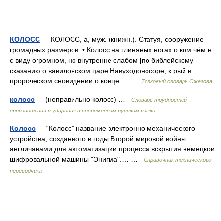
КОЛОСС
— КОЛОСС, а, муж. (книжн.). Статуя, сооружение
громадных размеров. • Колосс на глиняных ногах о ком чём н.
с виду огромном, но внутренне слабом [по библейскому
сказанию о вавилонском царе Навуходоносоре, к рый в
пророческом сновидении о конце… …
Толковый словарь Ожегова
колосс
— (неправильно колосс) …
Словарь трудностей
произношения и ударения в современном русском языке
Колосс
— “Колосс” название электронно механического
устройства, созданного в годы Второй мировой войны
англичанами для автоматизации процесса вскрытия немецкой
шифровальной машины "Энигма".… …
Справочник технического
переводчика