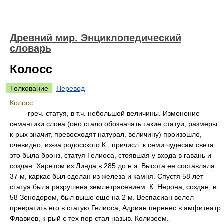
Древний мир. Энциклопедический
словарь
Колосс
Толкование
Перевод
Колосс
греч. статуя, в т.ч. небольшой величины. Изменение
семантики слова (оно стало обозначать такие статуи, размеры
к-рых значит, превосходят натурал. величину) произошло,
очевидно, из-за родосского К., причисл. к семи чудесам света:
это была бронз, статуя Гелиоса, стоявшая у входа в гавань и
создан. Харетом из Линда в 285 до н.э. Высота ее составляла
37 м, каркас был сделан из железа и камня. Спустя 58 лет
статуя была разрушена землетрясением. К. Нерона, создан, в
58 Зенодором, был выше еще на 2 м. Веспасиан велел
превратить его в статую Гелиоса, Адриан перенес в амфитеатр
Флавиев, к-рый с тех пор стал назыв. Колизеем.