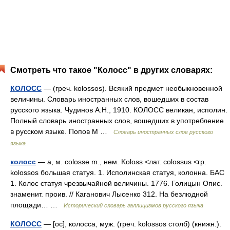
Смотреть что такое "Колосс" в других словарях:
КОЛОСС
— (греч. kolossos). Всякий предмет необыкновенной
величины. Словарь иностранных слов, вошедших в состав
русского языка. Чудинов А.Н., 1910. КОЛОСС великан, исполин.
Полный словарь иностранных слов, вошедших в употребление
в русском языке. Попов М …
Словарь иностранных слов русского
языка
колосс
— а, м. colosse m., нем. Koloss <лат. colossus <гр.
kolossos большая статуя. 1. Исполинская статуя, колонна. БАС
1. Колос статуя чрезвычайной величины. 1776. Голицын Опис.
знаменит. проив. // Каганович Лысенко 312. На безлюдной
площади… …
Исторический словарь галлицизмов русского языка
КОЛОСС
— [ос], колосса, муж. (греч. kolossos столб) (книжн.).