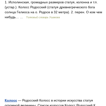
1. Исполинская, громадных размеров статуя, колонна и т.п.
(устар.). Колосс Родосский (статуя древнегреческого бога
солнца Гелиоса на о. Родосе в 32 метра). 2. перен. О ком чем
нибудь… …
Толковый словарь Ушакова
Колосс
— Родосский Колосс в истории искусства статуя
огромной величины. Список колоссов Колосс Родосский К …