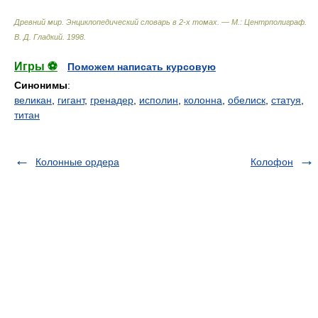
Древний мир. Энциклопедический словарь в 2-х томах. — М.: Центрполиграф
.
В. Д. Гладкий
.
1998
.
Игры ⚽
Поможем написать курсовую
Синонимы
:
великан
,
гигант
,
гренадер
,
исполин
,
колонна
,
обелиск
,
статуя
,
титан
Колонные ордера
Колофон